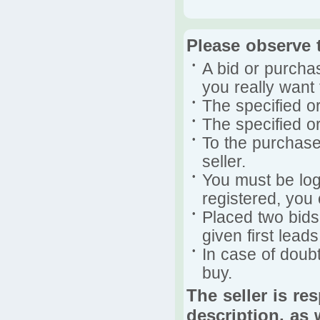
Please observe 
•
A bid or purchas
you really want 
•
The specified o
•
The specified or
•
To the purchase
seller.
•
You must be logg
registered, you
•
Placed two bid
given first leads
•
In case of doubt
buy.
The seller is re
description, as 