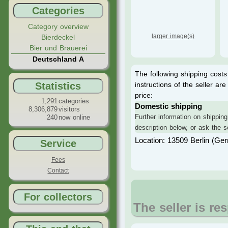
Categories
Category overview
larger image(s)
Bierdeckel
Bier und Brauerei
Deutschland A
The following shipping costs
Statistics
instructions of the seller a
price:
1,291
categories
Domestic shipping
8,306,879
visitors
Further information on shipping
240
now online
description below, or ask the se
Location: 13509 Berlin (Ge
Service
Fees
Contact
For collectors
The seller is re