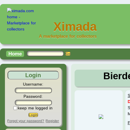
Ximada
A marketplace for collectors
Home
Bierde
Login
Username:
S
Password:
S
keep me logged in
M
Forgot your password?
Register
F