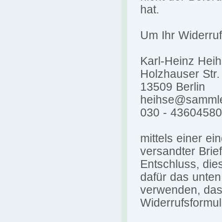
hat.
Um Ihr Widerru
Karl-Heinz Hei
Holzhauser Str.
13509 Berlin
heihse@sammle
030 - 43604580
mittels einer ei
versandter Brie
Entschluss, die
dafür das unten
verwenden, das 
Widerrufsformul